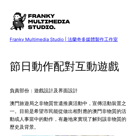
Skip
to
content
Franky Multimedia Studio | 法蘭奇多媒體製作工作室
節日動作配對互動遊戲
負責部份：遊戲設計及界面設計
澳門旅遊局之非物質世遺推廣活動中，宣傳活動裝置之
一。目前是希望市民能從做出相對應的澳門非物質的活
動或人事當中的動作，有趣地來實現了解到該非物質的
歷史及背景。